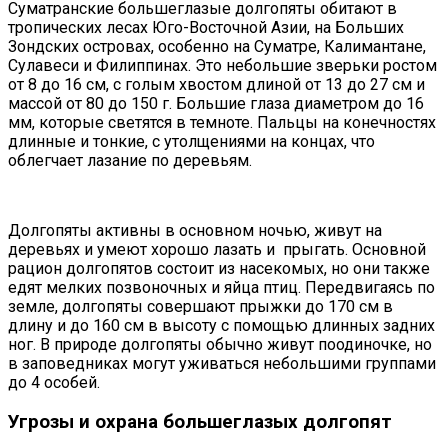
Суматранские большеглазые долгопяты обитают в
тропических лесах Юго-Восточной Азии, на Больших
Зондских островах, особенно на Суматре, Калимантане,
Сулавеси и Филиппинах. Это небольшие зверьки ростом
от 8 до 16 см, с голым хвостом длиной от 13 до 27 см и
массой от 80 до 150 г. Большие глаза диаметром до 16
мм, которые светятся в темноте. Пальцы на конечностях
длинные и тонкие, с утолщениями на концах, что
облегчает лазание по деревьям.
Долгопяты активны в основном ночью, живут на
деревьях и умеют хорошо лазать и прыгать. Основной
рацион долгопятов состоит из насекомых, но они также
едят мелких позвоночных и яйца птиц. Передвигаясь по
земле, долгопяты совершают прыжки до 170 см в
длину и до 160 см в высоту с помощью длинных задних
ног. В природе долгопяты обычно живут поодиночке, но
в заповедниках могут уживаться небольшими группами
до 4 особей.
Угрозы и охрана большеглазых долгопят