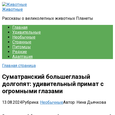
Перейти
к
Животные
контенту
Рассказы о великолепных животных Планеты
Главная
Удивительные
Необычные
Странные
Питомцы
Редкие
Адаптация
Главная страница
Суматранский большеглазый
долгопят: удивительный примат с
огромными глазами
13.08.2024
Рубрика:
Необычные
Автор:
Нина Дьячкова