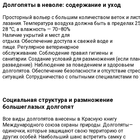
Долгопяты в неволе: содержание и уход
Просторный
вольер
с
большим
количеством
веток
и
лис
лазания.
Температура
воздуха
должна
быть
в
пределах
2
28
°C,
а
влажность
— 70–80%
Наличие
укрытий
и
мест
для
отдыха.
Обеспечение
доступа
к
свежей
воде
и
пище.
Регулярное
ветеринарное
обслуживание.
Соблюдение
правил
гигиены
и
санитарии.
Создание
условий
для
размножения
(если
план
разведение).
Наблюдение
за
поведением
и
здоровьем
долгопятов.
Обеспечение
безопасности
и
отсутствие
стре
ситуаций.
Сотрудничество
с
опытными
специалистами
по
Социальная структура и размножение
большеглазых долгопят
Все виды долгопятов внесены в Красную книгу
Международного союза охраны природы. Долгопяты—
одиночки, которые защищают свою территорию от
других особей. Наибольший шанс встретить самку с