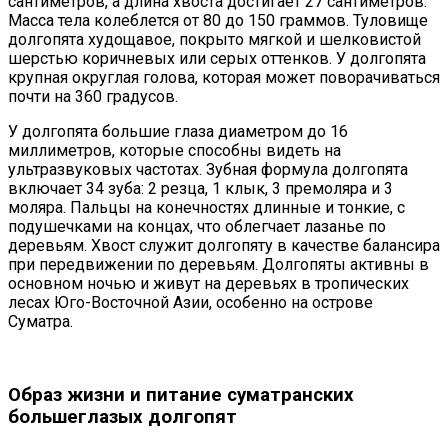
сантиметров, а длина хвоста достигает 27 сантиметров.
Масса тела колеблется от 80 до 150 граммов. Туловище
долгопята худощавое, покрыто мягкой и шелковистой
шерстью коричневых или серых оттенков. У долгопята
крупная округлая голова, которая может поворачиваться
почти на 360 градусов.
У долгопята большие глаза диаметром до 16
миллиметров, которые способны видеть на
ультразвуковых частотах. Зубная формула долгопята
включает 34 зуба: 2 резца, 1 клык, 3 премоляра и 3
моляра. Пальцы на конечностях длинные и тонкие, с
подушечками на концах, что облегчает лазанье по
деревьям. Хвост служит долгопяту в качестве балансира
при передвижении по деревьям. Долгопяты активны в
основном ночью и живут на деревьях в тропических
лесах Юго-Восточной Азии, особенно на острове
Суматра.
Образ жизни и питание суматранских
большеглазых долгопят