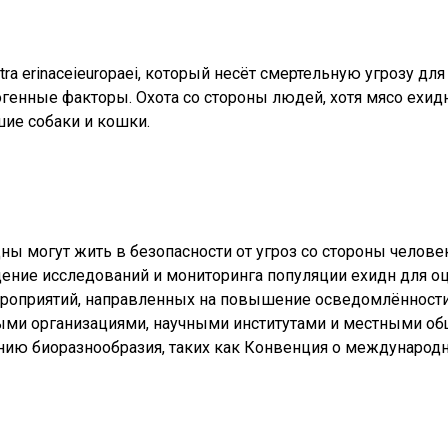
ra erinaceieuropaei, который несёт смертельную угрозу д
генные факторы. Охота со стороны людей, хотя мясо ехидн
ие собаки и кошки.
ы могут жить в безопасности от угроз со стороны человек
дение исследований и мониторинга популяции ехидн для оц
роприятий, направленных на повышение осведомлённости 
ми организациями, научными институтами и местными общ
нию биоразнообразия, таких как Конвенция о международ