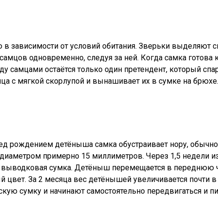
 в зависимости от условий обитания. Зверьки выделяют с
амцов одновременно, следуя за ней. Когда самка готова 
ду самцами остаётся только один претендент, который спар
йца с мягкой скорлупой и вынашивает их в сумке на брюхе
ред рождением детёныша самка обустраивает нору, обычн
 диаметром примерно 15 миллиметров. Через 1,5 недели и
я выводковая сумка. Детёныш перемещается в переднюю ча
цвет. За 2 месяца вес детёнышей увеличивается почти в 
кую сумку и начинают самостоятельно передвигаться и пи