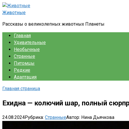
Перейти
к
Животные
контенту
Рассказы о великолепных животных Планеты
Главная
Удивительные
Необычные
Странные
Питомцы
Редкие
Адаптация
Главная страница
Ехидна — колючий шар, полный сюрп
24.08.2024
Рубрика:
Странные
Автор:
Нина Дьячкова