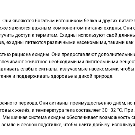
. Они являются богатым источником белка и других питат
также являются важным компонентом питания ехидны. Он
лучить доступ к термитам. Ехидны используют свой длинны
ов, ехидны питаются различными насекомыми, такими как 
частью рациона ехидны. Они предоставляют дополнительны
еспечивают животное необходимыми питательными вещест
лавливать слабые сигналы, излучаемые насекомыми, чтобы
тания и поддерживать здоровье в дикой природе.
ачного периода. Они активны преимущественно днём, но п
товых желёз, и температура тела составляет 30–32 °C. При
. Мышечная система ехидны обеспечивает возможность сво
 земле и лесной подстилке, чтобы найти добычу, использу