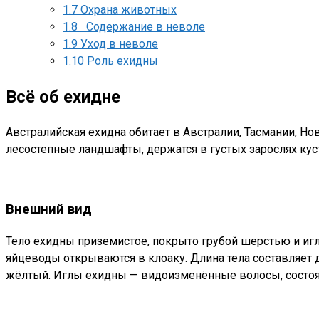
1.7
Охрана животных
1.8
Содержание в неволе
1.9
Уход в неволе
1.10
Роль ехидны
Всё об ехидне
Австралийская ехидна обитает в Австралии, Тасмании, Н
лесостепные ландшафты, держатся в густых зарослях куст
Внешний вид
Тело ехидны приземистое, покрыто грубой шерстью и игл
яйцеводы открываются в клоаку. Длина тела составляет д
жёлтый. Иглы ехидны — видоизменённые волосы, состоящ