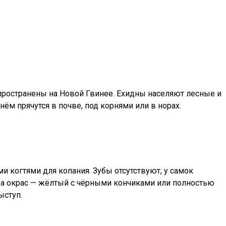
спространены на Новой Гвинее. Ехидны населяют лесные и
ём прячутся в почве, под корнями или в норах.
 когтями для копания. Зубы отсутствуют, у самок
м, а окрас — жёлтый с чёрными кончиками или полностью
ыступ.