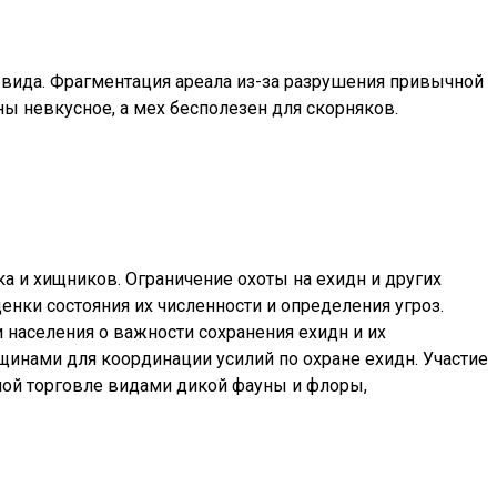
ля вида. Фрагментация ареала из-за разрушения привычной
ы невкусное, а мех бесполезен для скорняков.
а и хищников. Ограничение охоты на ехидн и других
енки состояния их численности и определения угроз.
населения о важности сохранения ехидн и их
инами для координации усилий по охране ехидн. Участие
ной торговле видами дикой фауны и флоры,