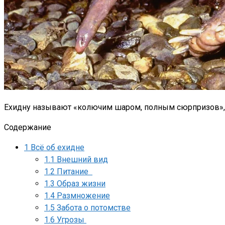
Ехидну называют «колючим шаром, полным сюрпризов», п
Содержание
1
Всё об ехидне
1.1
Внешний вид
1.2
Питание
1.3
Образ жизни
1.4
Размножение
1.5
Забота о потомстве
1.6
Угрозы