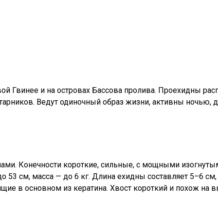
овой Гвинее и на островах Бассова пролива. Проехидны ра
арников. Ведут одиночный образ жизни, активны ночью, дн
ами. Конечности короткие, сильные, с мощными изогнутыми
о 53 см, масса — до 6 кг. Длина ехидны составляет 5–6 с
ие в основном из кератина. Хвост короткий и похож на в